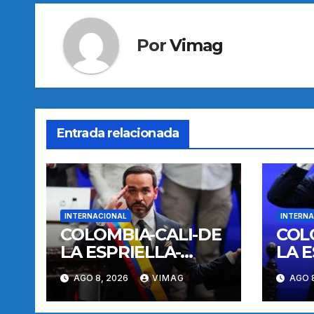
entradas
Por
Vimag
Entrada relacionada
INTERNACIONAL
INTERNA
COLOMBIA-CALI-DE
COL
LA ESPRIELLA-
LA E
TOMA DE
TOM
AGO 8, 2026
VIMAG
AGO 
POSESION
POS