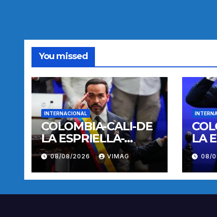
You missed
INTERNACIONAL
INTERN
COLOMBIA-CALI-DE
COL
LA ESPRIELLA-
LA 
TOMA DE POSESION
TOM
08/08/2026
VIMAG
08/