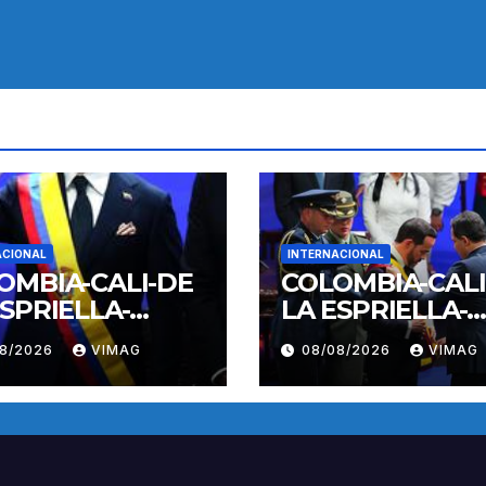
ACIONAL
INTERNACIONAL
OMBIA-CALI-DE
COLOMBIA-CALI
ESPRIELLA-
LA ESPRIELLA-
A DE POSESION
TOMA DE POSE
08/2026
VIMAG
08/08/2026
VIMAG