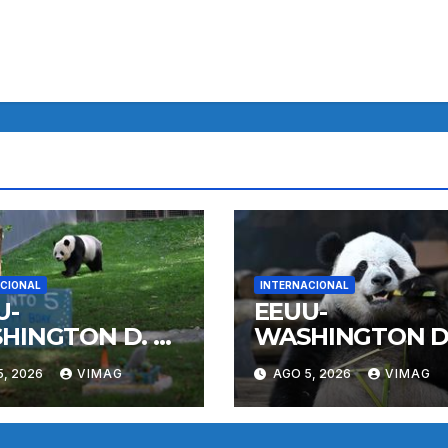
CIONAL
INTERNACIONAL
U-
EEUU-
HINGTON D. C.-
WASHINGTON D.
DA GIGANTE
PANDA GIGANT
5, 2026
VIMAG
AGO 5, 2026
VIMAG
LI-
BAO LI-
PLEAÑOS
CUMPLEAÑOS