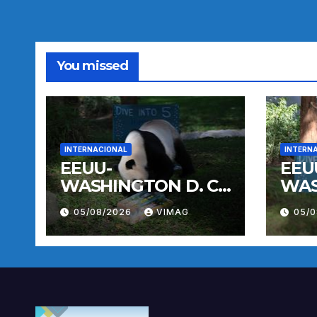
You missed
INTERNACIONAL
INTERN
EEUU-
EEU
WASHINGTON D. C.-
WAS
PANDA GIGANTE
PAN
05/08/2026
VIMAG
05/
BAO LI-
BAO 
CUMPLEAÑOS
CUM