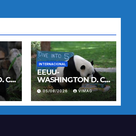
INTERNACIONAL
EEUU-
 C.-
WASHINGTON D. C.-
E
PANDA GIGANTE
05/08/2026
VIMAG
BAO LI-
CUMPLEAÑOS