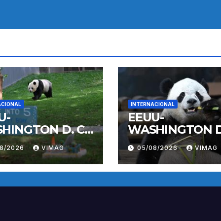
ACIONAL
INTERNACIONAL
U-
EEUU-
HINGTON D. C.-
WASHINGTON D.
DA GIGANTE
PANDA GIGANT
08/2026
VIMAG
05/08/2026
VIMAG
LI-
BAO LI-
PLEAÑOS
CUMPLEAÑOS