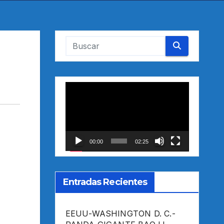
Reproductor
de
vídeo
00:00
02:25
Entradas Recientes
EEUU-WASHINGTON D. C.-