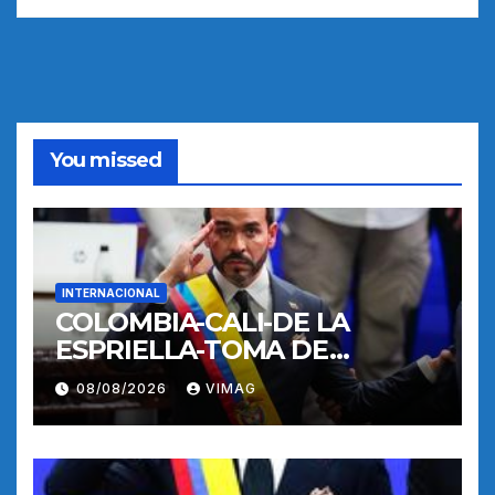
You missed
INTERNACIONAL
COLOMBIA-CALI-DE LA
ESPRIELLA-TOMA DE
POSESION
08/08/2026
VIMAG