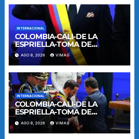
INTERNACIONAL
COLOMBIA-CALI-DE LA
ESPRIELLA-TOMA DE
POSESION
AGO 8, 2026
VIMAG
INTERNACIONAL
COLOMBIA-CALI-DE LA
ESPRIELLA-TOMA DE
POSESION
AGO 8, 2026
VIMAG