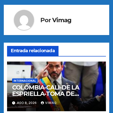
entradas
Por
Vimag
Entrada relacionada
INTERNACIONAL
COLOMBIA-CALI-DE LA
ESPRIELLA-TOMA DE
POSESION
AGO 8, 2026
VIMAG