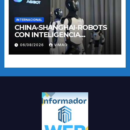
INTERNACIONAL
CHINA-SHANGHAI-ROBOTS
CON INTELIGENCIA
INCORPORADA-
06/08/2026
VIMAG
ENTRENAMIENTO