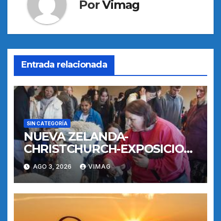
Por
Vimag
Entrada relacionada
SIN CATEGORÍA
NUEVA ZELANDA-
CHRISTCHURCH-EXPOSICION
DE MASCOTAS
AGO 3, 2026
VIMAG