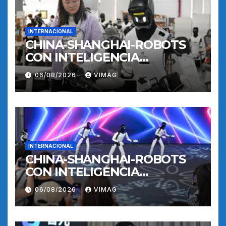
INTERNACIONAL
CHINA-SHANGHAI-ROBOTS
CON INTELIGENCIA
INCORPORADA-
06/08/2026
VIMAG
ENTRENAMIENTO
INTERNACIONAL
CHINA-SHANGHAI-ROBOTS
CON INTELIGENCIA
INCORPORADA-
06/08/2026
VIMAG
ENTRENAMIENTO