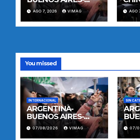
MANIFESTACION
AGO 7, 2026
VIMAG
AGO 7
You missed
INTERNACIONAL
SIN CAT
ARGENTINA-
ARG
BUENOS AIRES-
BUE
MANIFESTACION
MAN
07/08/2026
VIMAG
07/