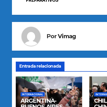
de
entradas
Por
Vimag
Entrada relacionada
INTERNACIONAL
INTERNA
ARGENTINA-
CHI
BUENOS AIRES-
CHI