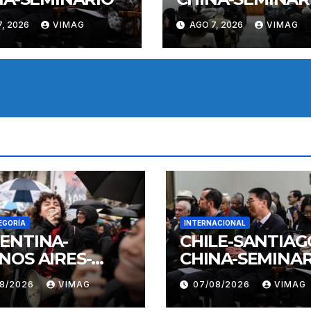
, 2026
VIMAG
AGO 7, 2026
VIMAG
EGORÍA
INTERNACIONAL
ENTINA-
CHILE-SANTIAG
NOS AIRES-
CHINA-SEMINAR
IFESTACION
08/2026
VIMAG
07/08/2026
VIMAG