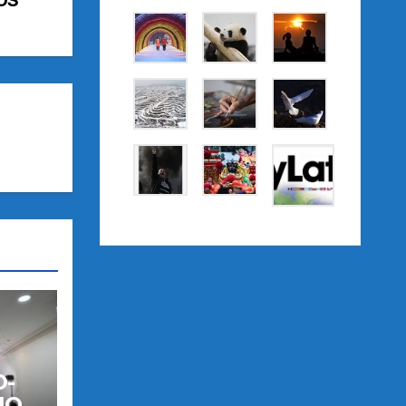
O-
IO