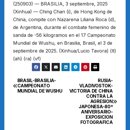
(250903) — BRASILIA, 3 septiembre, 2025
(Xinhua) — Ching Chan (i), de Hong Kong de
China, compite con Nazarena Liliana Roca (d),
de Argentina, durante el combate femenino de
sanda de -56 kilogramos en el 17 Campeonato
Mundial de Wushu, en Brasilia, Brasil, el 3 de
septiembre de 2025. (Xinhua/Lucio Tavora) (lt)
(ah) (ra) (vf)
BRASIL-BRASILIA-
RUSIA-
Navegación
CAMPEONATO
VLADIVOSTOK-
MUNDIAL DE WUSHU
VICTORIA DE CHINA
de
CONTRA LA
AGRESION
entradas
JAPONESA-80º
ANIVERSARIO-
EXPOSICION
FOTOGRAFICA