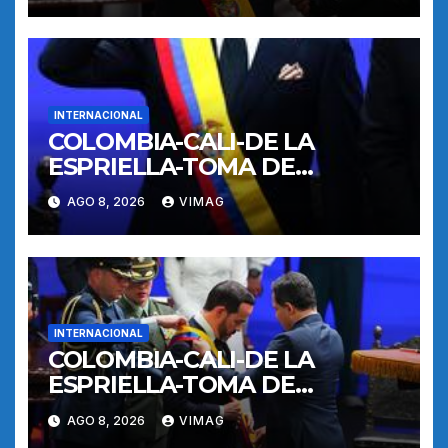
INTERNACIONAL
COLOMBIA-CALI-DE LA
ESPRIELLA-TOMA DE
POSESION
AGO 8, 2026
VIMAG
INTERNACIONAL
COLOMBIA-CALI-DE LA
ESPRIELLA-TOMA DE
POSESION
AGO 8, 2026
VIMAG