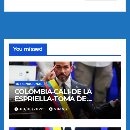
You missed
INTERNACIONAL
COLOMBIA-CALI-DE LA
ESPRIELLA-TOMA DE
POSESION
08/08/2026
VIMAG