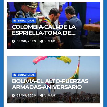
INTERNACIONAL
COLOMBIA-CALI-DE LA
ESPRIELLA-TOMA DE
POSESION
08/08/2026
VIMAG
INTERNACIONAL
BOLIVIA-EL ALTO-FUERZAS
ARMADAS-ANIVERSARIO
08/08/2026
VIMAG