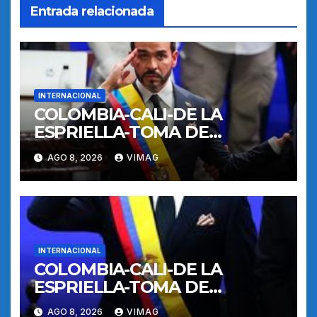
Entrada relacionada
INTERNACIONAL
COLOMBIA-CALI-DE LA
ESPRIELLA-TOMA DE
POSESION
AGO 8, 2026
VIMAG
INTERNACIONAL
COLOMBIA-CALI-DE LA
ESPRIELLA-TOMA DE
POSESION
AGO 8, 2026
VIMAG