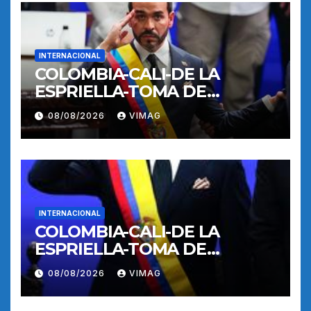
INTERNACIONAL
COLOMBIA-CALI-DE LA
ESPRIELLA-TOMA DE
POSESION
08/08/2026
VIMAG
INTERNACIONAL
COLOMBIA-CALI-DE LA
ESPRIELLA-TOMA DE
POSESION
08/08/2026
VIMAG