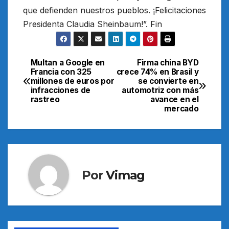
que defienden nuestros pueblos. ¡Felicitaciones
Presidenta Claudia Sheinbaum!”. Fin
Multan a Google en
Firma china BYD
Navegación
Francia con 325
crece 74% en Brasil y
millones de euros por
se convierte en
de
infracciones de
automotriz con más
rastreo
avance en el
entradas
mercado
Por
Vimag