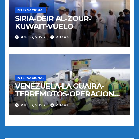
INTERNACIONAL
SIRIA-DEIR AL-ZOUR-
KUWAIT-VUELO
AGO 6, 2026
VIMAG
INTERNACIONAL
VENEZUELA-LA GUAIRA-
TERREMOTOS-OPERACIONES
AEREAS
AGO 6, 2026
VIMAG