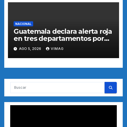
NACIONAL
Guatemala declara alerta roja
en tres departamentos por
intensa actividad del volcán
AGO 5, 2026
VIMAG
de Fuego
Reproductor
de
vídeo