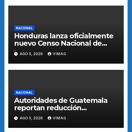
NACIONAL
Honduras lanza oficialmente
nuevo Censo Nacional de
Población y Vivienda para
AGO 5, 2026
VIMAG
orientar políticas públicas
NACIONAL
Autoridades de Guatemala
reportan reducción
progresiva de actividad
AGO 5, 2026
VIMAG
eruptiva del volcán de Fuego