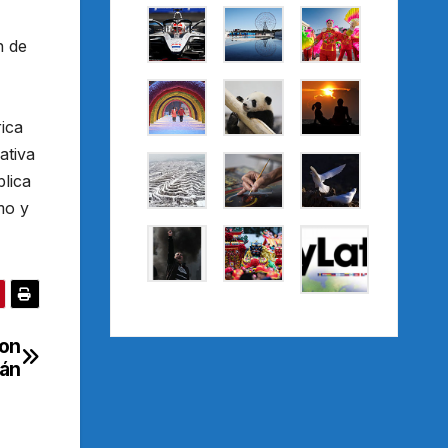
n de
ica
ativa
blica
mo y
con
tán