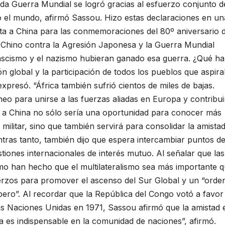
da Guerra Mundial se logró gracias al esfuerzo conjunto d
do el mundo, afirmó Sassou. Hizo estas declaraciones en un
sita a China para las conmemoraciones del 80º aniversario d
o Chino contra la Agresión Japonesa y la Guerra Mundial
fascismo y el nazismo hubieran ganado esa guerra. ¿Qué ha
ón global y la participación de todos los pueblos que aspir
, expresó. “África también sufrió cientos de miles de bajas.
eo para unirse a las fuerzas aliadas en Europa y contribuir
ta a China no sólo sería una oportunidad para conocer más
 militar, sino que también servirá para consolidar la amistad
ntras tanto, también dijo que espera intercambiar puntos d
tiones internacionales de interés mutuo. Al señalar que las
smo han hecho que el multilateralismo sea más importante 
erzos para promover el ascenso del Sur Global y un “orde
ero”. Al recordar que la República del Congo votó a favor 
las Naciones Unidas en 1971, Sassou afirmó que la amistad 
 es indispensable en la comunidad de naciones”, afirmó.