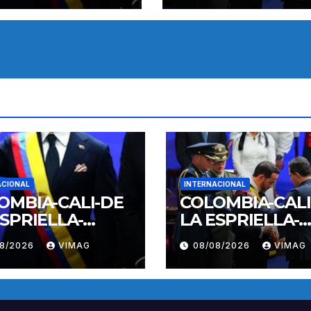
ACIONAL
INTERNACIONAL
OMBIA-CALI-DE
COLOMBIA-CALI
ESPRIELLA-
LA ESPRIELLA-
A DE POSESION
TOMA DE POSE
08/2026
VIMAG
08/08/2026
VIMAG