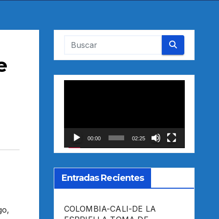
e
Reproductor
de
vídeo
00:00
02:25
Entradas Recientes
COLOMBIA-CALI-DE LA
go,