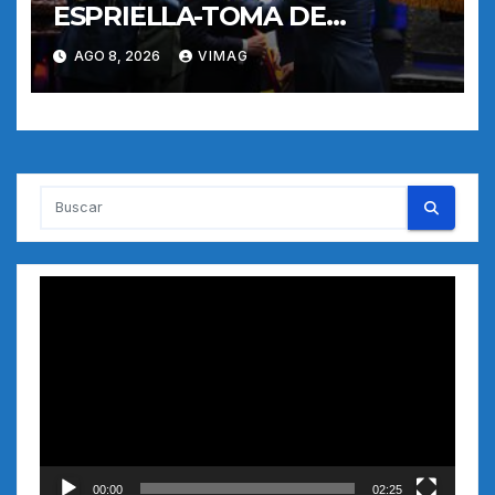
ESPRIELLA-TOMA DE
POSESION
AGO 8, 2026
VIMAG
Reproductor
de
vídeo
00:00
02:25