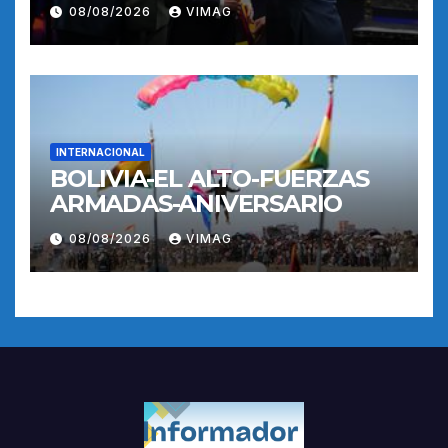
POSESION
08/08/2026
VIMAG
INTERNACIONAL
BOLIVIA-EL ALTO-FUERZAS
ARMADAS-ANIVERSARIO
08/08/2026
VIMAG