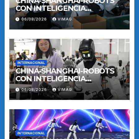
CHINA-SHANGHAI-ROBOTS
CON INTELIGENCIA
INCORPORADA-
06/08/2026
VIMAG
ENTRENAMIENTO
INTERNACIONAL
CHINA-SHANGHAI-ROBOTS
CON INTELIGENCIA
INCORPORADA-
06/08/2026
VIMAG
ENTRENAMIENTO
INTERNACIONAL