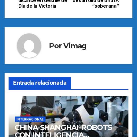
alcance en desfile de
desarrollo de una IA
de
Día de la Victoria
“soberana”
entradas
Por
Vimag
Entrada relacionada
INTERNACIONAL
CHINA-SHANGHAI-ROBOTS
CON INTELIGENCIA