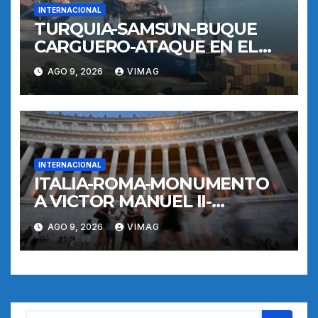
INTERNACIONAL
TURQUIA-SAMSUN-BUQUE
CARGUERO-ATAQUE EN EL
MAR NEGRO-PUERTO
AGO 9, 2026
VIMAG
INTERNACIONAL
ITALIA-ROMA-MONUMENTO
A VICTOR MANUEL II-
RECORRIDO NOCTURNO
AGO 9, 2026
VIMAG