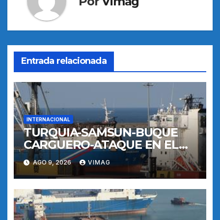
Por
Vimag
Entrada relacionada
INTERNACIONAL
TURQUIA-SAMSUN-BUQUE
CARGUERO-ATAQUE EN EL
MAR NEGRO-PUERTO
AGO 9, 2026
VIMAG