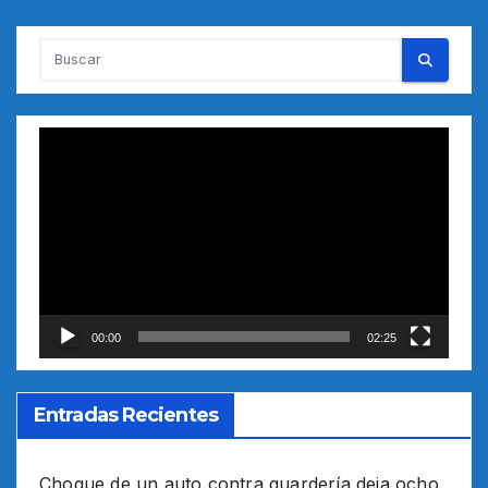
Reproductor
de
vídeo
00:00
02:25
Entradas Recientes
Choque de un auto contra guardería deja ocho