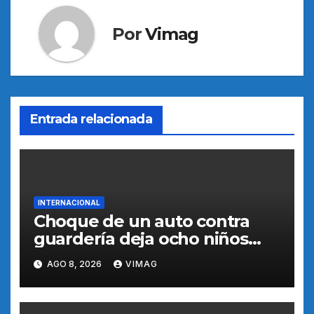
Por
Vimag
Entrada relacionada
INTERNACIONAL
Choque de un auto contra
guardería deja ocho niños
heridos en California, según
AGO 8, 2026
VIMAG
medios