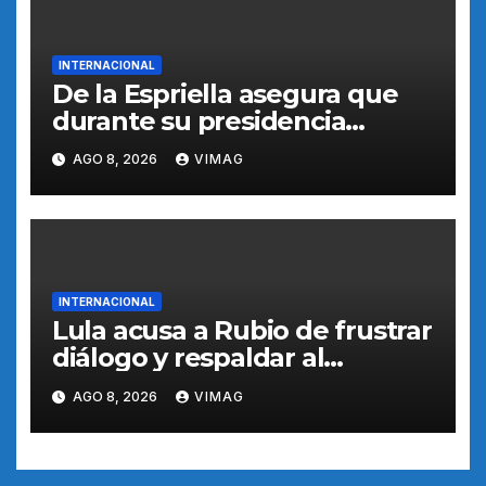
INTERNACIONAL
De la Espriella asegura que
durante su presidencia
Colombia encontrará orden a
AGO 8, 2026
VIMAG
través de autoridad
INTERNACIONAL
Lula acusa a Rubio de frustrar
diálogo y respaldar al
candidato opositor Bolsonaro
AGO 8, 2026
VIMAG