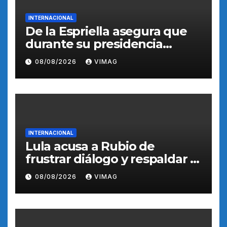
INTERNACIONAL
De la Espriella asegura que
durante su presidencia
Colombia encontrará orden a
08/08/2026
VIMAG
través de autoridad
INTERNACIONAL
Lula acusa a Rubio de
frustrar diálogo y respaldar al
candidato opositor Bolsonaro
08/08/2026
VIMAG