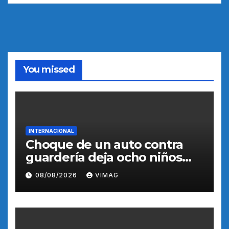
You missed
INTERNACIONAL
Choque de un auto contra
guardería deja ocho niños
heridos en California, según
08/08/2026
VIMAG
medios