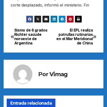
corte desplazado, informó el ministerio. Fin
Sismo de 6 grados
El EPL realiza
Navegación
Richter sacude
patrullas rutinarias
noroeste de
en el Mar Meridional
de
Argentina
de China
entradas
Por
Vimag
Entrada relacionada