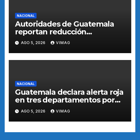
NACIONAL
Autoridades de Guatemala
reportan reducción
progresiva de actividad
AGO 5, 2026
VIMAG
eruptiva del volcán de Fuego
NACIONAL
Guatemala declara alerta roja
en tres departamentos por
intensa actividad del volcán
AGO 5, 2026
VIMAG
de Fuego