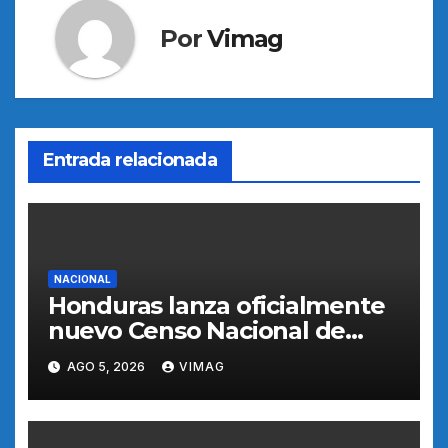
Por
Vimag
Entrada relacionada
NACIONAL
Honduras lanza oficialmente
nuevo Censo Nacional de
Población y Vivienda para
AGO 5, 2026
VIMAG
orientar políticas públicas