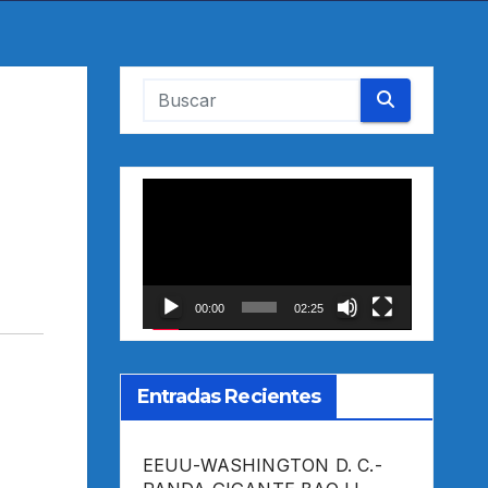
Reproductor
de
vídeo
00:00
02:25
Entradas Recientes
EEUU-WASHINGTON D. C.-