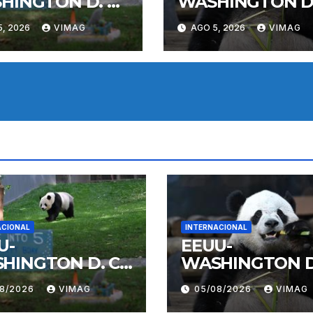
HINGTON D. C.-
WASHINGTON D.
DA GIGANTE
PANDA GIGANT
5, 2026
VIMAG
AGO 5, 2026
VIMAG
LI-
BAO LI-
PLEAÑOS
CUMPLEAÑOS
ACIONAL
INTERNACIONAL
U-
EEUU-
HINGTON D. C.-
WASHINGTON D.
DA GIGANTE
PANDA GIGANT
08/2026
VIMAG
05/08/2026
VIMAG
LI-
BAO LI-