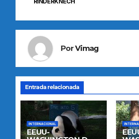
de
RINDERKNECH
entradas
Por
Vimag
Entrada relacionada
INTERNACIONAL
INTERNA
EEUU-
EEU