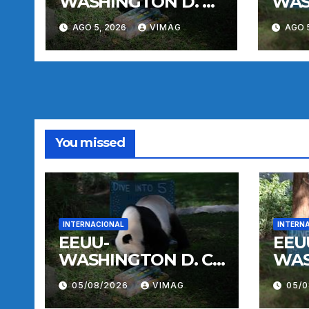
WASHINGTON D. C.-
WAS
PANDA GIGANTE
PAN
AGO 5, 2026
VIMAG
AGO 
BAO LI-
BAO 
CUMPLEAÑOS
CUM
You missed
INTERNACIONAL
INTERN
EEUU-
EEU
WASHINGTON D. C.-
WAS
PANDA GIGANTE
PAN
05/08/2026
VIMAG
05/
BAO LI-
BAO 