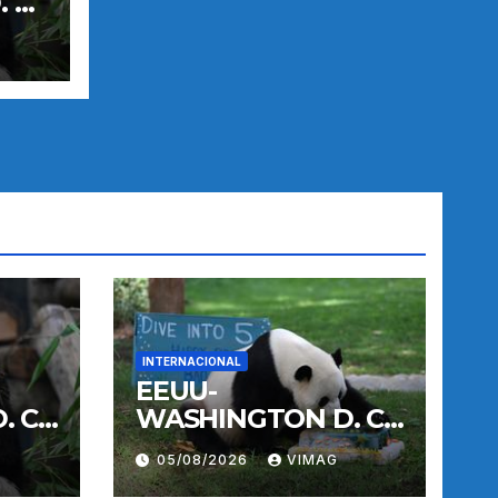
 C.-
E
INTERNACIONAL
EEUU-
 C.-
WASHINGTON D. C.-
E
PANDA GIGANTE
05/08/2026
VIMAG
BAO LI-