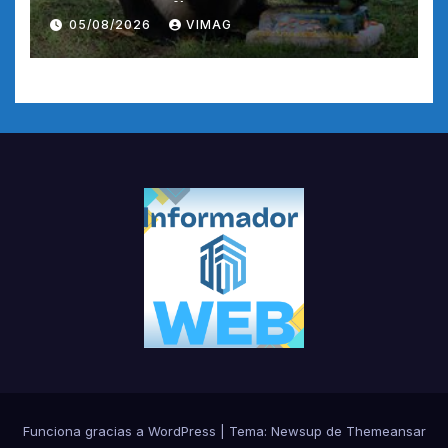
CUMPLEAÑOS
05/08/2026
VIMAG
Funciona gracias a WordPress
|
Tema:
Newsup
de
Themeansar