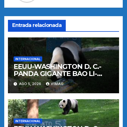
Entrada relacionada
INTERNACIONAL
EEUU-WASHINGTON D. C.-
PANDA GIGANTE BAO LI-
CUMPLEAÑOS
AGO 5, 2026
VIMAG
INTERNACIONAL