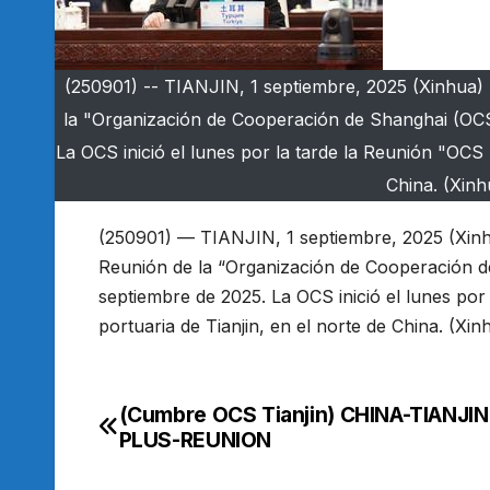
(250901) -- TIANJIN, 1 septiembre, 2025 (Xinhua) -
la "Organización de Cooperación de Shanghai (OCS) 
La OCS inició el lunes por la tarde la Reunión "OCS P
China. (Xinh
(250901) — TIANJIN, 1 septiembre, 2025 (Xinhu
Reunión de la “Organización de Cooperación de 
septiembre de 2025. La OCS inició el lunes por 
portuaria de Tianjin, en el norte de China. (Xin
(Cumbre OCS Tianjin) CHINA-TIANJI
Navegación
PLUS-REUNION
de