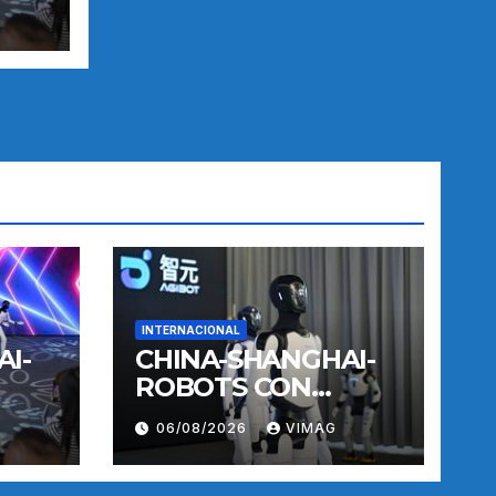
TO
INTERNACIONAL
I-
CHINA-SHANGHAI-
ROBOTS CON
INTELIGENCIA
06/08/2026
VIMAG
INCORPORADA-
TO
ENTRENAMIENTO