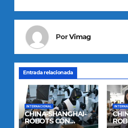
entradas
Por
Vimag
Entrada relacionada
INTERNACIONAL
INTERNA
CHINA-SHANGHAI-
CHI
ROBOTS CON
ROB