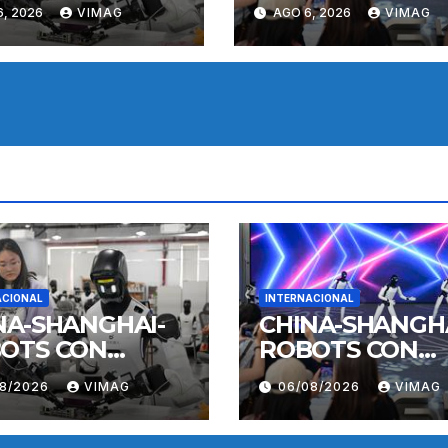
ELIGENCIA
INTELIGENCIA
6, 2026
VIMAG
AGO 6, 2026
VIMAG
ORPORADA-
INCORPORADA-
RENAMIENTO
ENTRENAMIEN
ACIONAL
INTERNACIONAL
NA-SHANGHAI-
CHINA-SHANGHA
OTS CON
ROBOTS CON
ELIGENCIA
INTELIGENCIA
08/2026
VIMAG
06/08/2026
VIMAG
ORPORADA-
INCORPORADA-
RENAMIENTO
ENTRENAMIEN