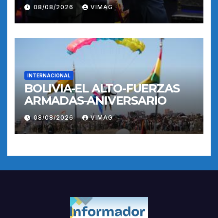
POSESION
08/08/2026
VIMAG
INTERNACIONAL
BOLIVIA-EL ALTO-FUERZAS
ARMADAS-ANIVERSARIO
08/08/2026
VIMAG