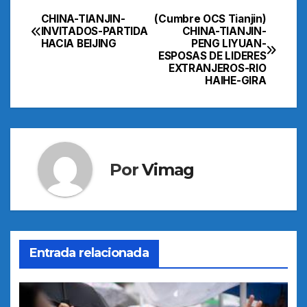
CHINA-TIANJIN-
(Cumbre OCS Tianjin)
Navegación
INVITADOS-PARTIDA
CHINA-TIANJIN-
HACIA BEIJING
PENG LIYUAN-
de
ESPOSAS DE LIDERES
EXTRANJEROS-RIO
entradas
HAIHE-GIRA
Por
Vimag
Entrada relacionada