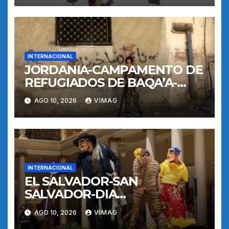
INTERNACIONAL
JORDANIA-CAMPAMENTO DE
REFUGIADOS DE BAQA’A-
VIDA COTIDIANA
AGO 10, 2026
VIMAG
INTERNACIONAL
EL SALVADOR-SAN
SALVADOR-DIA
INTERNACIONAL DE LOS
AGO 10, 2026
VIMAG
PUEBLOS INDIGENAS