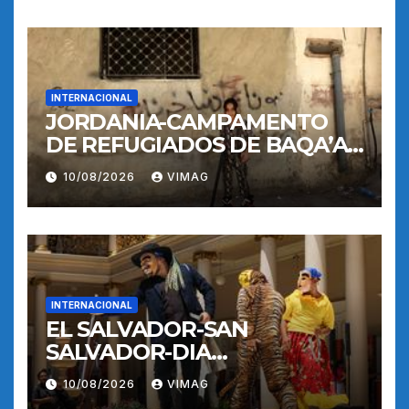
INTERNACIONAL
JORDANIA-CAMPAMENTO
DE REFUGIADOS DE BAQA’A-
VIDA COTIDIANA
10/08/2026
VIMAG
INTERNACIONAL
EL SALVADOR-SAN
SALVADOR-DIA
INTERNACIONAL DE LOS
10/08/2026
VIMAG
PUEBLOS INDIGENAS