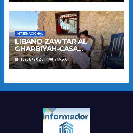
INTERNACIONAL
LIBANO-ZAWTAR AL-
GHARBIYAH-CASA
DESTRUIDA
10/08/2026
VIMAG