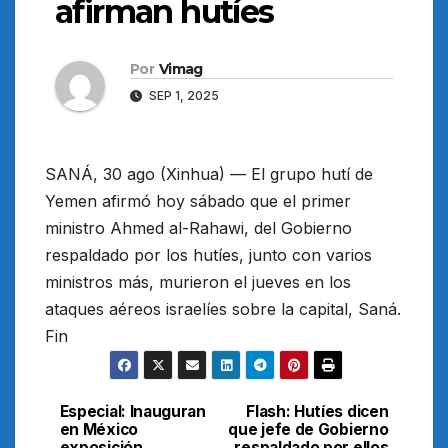
afirman hutíes
Por
Vimag
SEP 1, 2025
SANÁ, 30 ago (Xinhua) — El grupo hutí de
Yemen afirmó hoy sábado que el primer
ministro Ahmed al-Rahawi, del Gobierno
respaldado por los hutíes, junto con varios
ministros más, murieron el jueves en los
ataques aéreos israelíes sobre la capital, Saná.
Fin
Especial: Inauguran
Flash: Hutíes dicen
Navegación
en México
que jefe de Gobierno
exposición
respaldado por ellos