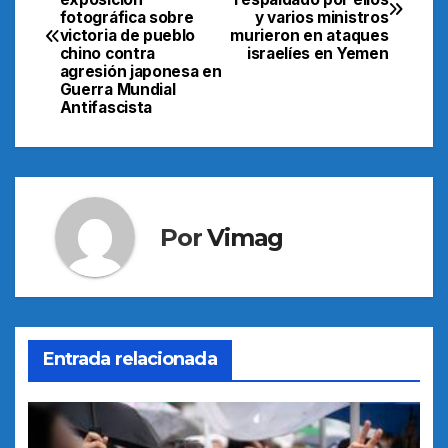
de
fotográfica sobre
y varios ministros
victoria de pueblo
murieron en ataques
entradas
chino contra
israelíes en Yemen
agresión japonesa en
Guerra Mundial
Antifascista
Por
Vimag
Entrada relacionada