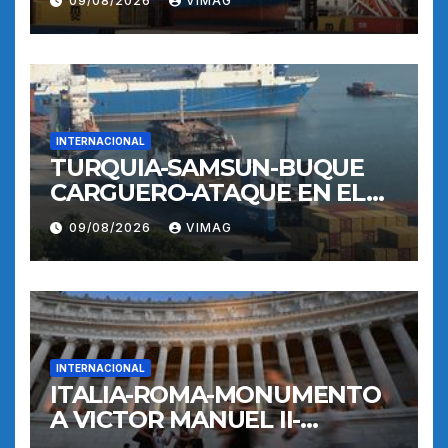
09/08/2026
VIMAG
INTERNACIONAL
TURQUIA-SAMSUN-BUQUE
CARGUERO-ATAQUE EN EL
MAR NEGRO-PUERTO
09/08/2026
VIMAG
INTERNACIONAL
ITALIA-ROMA-MONUMENTO
A VICTOR MANUEL II-
RECORRIDO NOCTURNO