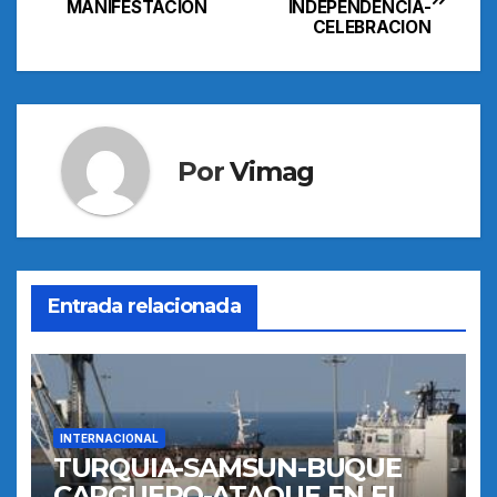
MANIFESTACION
INDEPENDENCIA-
de
CELEBRACION
entradas
Por
Vimag
Entrada relacionada
INTERNACIONAL
TURQUIA-SAMSUN-BUQUE
CARGUERO-ATAQUE EN EL