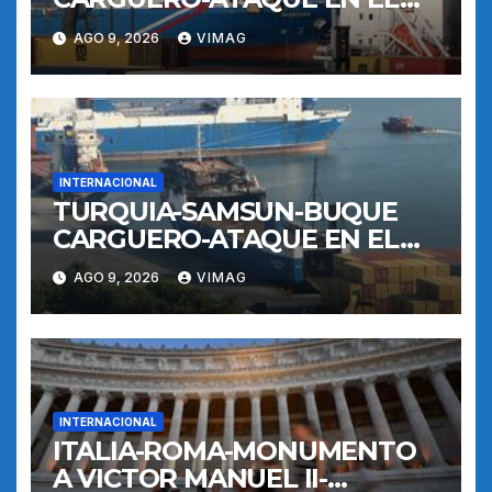
MAR NEGRO-PUERTO
AGO 9, 2026
VIMAG
INTERNACIONAL
TURQUIA-SAMSUN-BUQUE
CARGUERO-ATAQUE EN EL
MAR NEGRO-PUERTO
AGO 9, 2026
VIMAG
INTERNACIONAL
ITALIA-ROMA-MONUMENTO
A VICTOR MANUEL II-