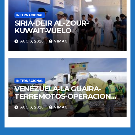
INTERNACIONAL
SIRIA-DEIR AL-ZOUR-
KUWAIT-VUELO
AGO 6, 2026
VIMAG
INTERNACIONAL
VENEZUELA-LA GUAIRA-
TERREMOTOS-OPERACIONES
AEREAS
AGO 6, 2026
VIMAG