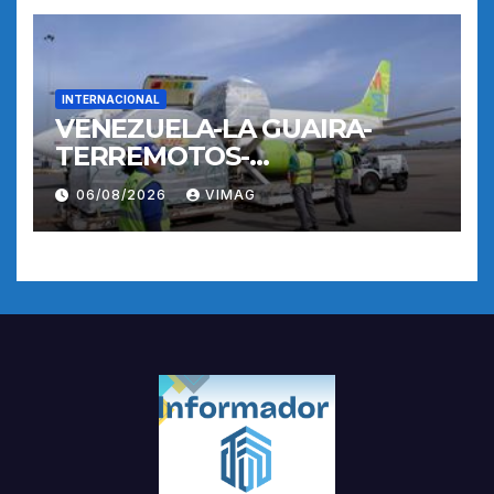
INTERNACIONAL
VENEZUELA-LA GUAIRA-
TERREMOTOS-
OPERACIONES AEREAS
06/08/2026
VIMAG