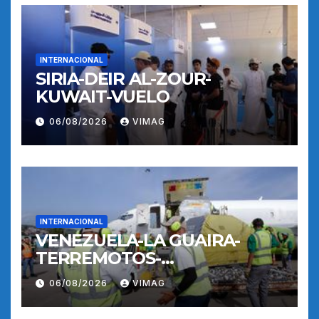
INTERNACIONAL
SIRIA-DEIR AL-ZOUR-
KUWAIT-VUELO
06/08/2026
VIMAG
INTERNACIONAL
VENEZUELA-LA GUAIRA-
TERREMOTOS-
OPERACIONES AEREAS
06/08/2026
VIMAG