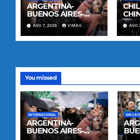
ARGENTINA-
CHI
BUENOS AIRES-
CHI
MANIFESTACION
AGO 7, 2026
VIMAG
AGO 7
You missed
INTERNACIONAL
SIN CAT
ARGENTINA-
ARG
BUENOS AIRES-
BUE
MANIFESTACION
MAN