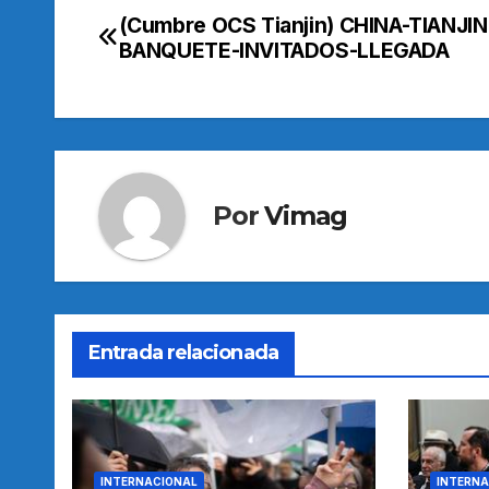
(Cumbre OCS Tianjin) CHINA-TIANJIN
Navegación
BANQUETE-INVITADOS-LLEGADA
de
entradas
Por
Vimag
Entrada relacionada
INTERNACIONAL
INTERNA