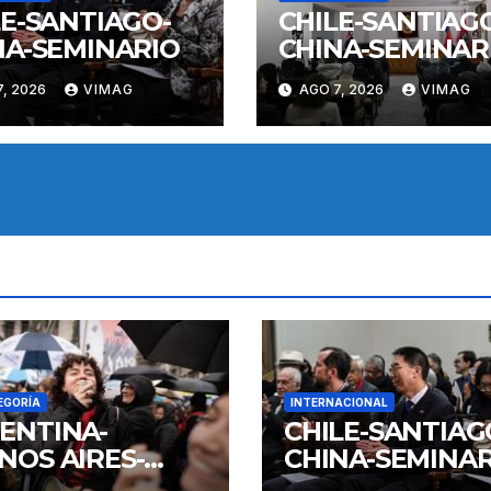
LE-SANTIAGO-
CHILE-SANTIAG
NA-SEMINARIO
CHINA-SEMINAR
, 2026
VIMAG
AGO 7, 2026
VIMAG
EGORÍA
INTERNACIONAL
ENTINA-
CHILE-SANTIAG
NOS AIRES-
CHINA-SEMINAR
IFESTACION