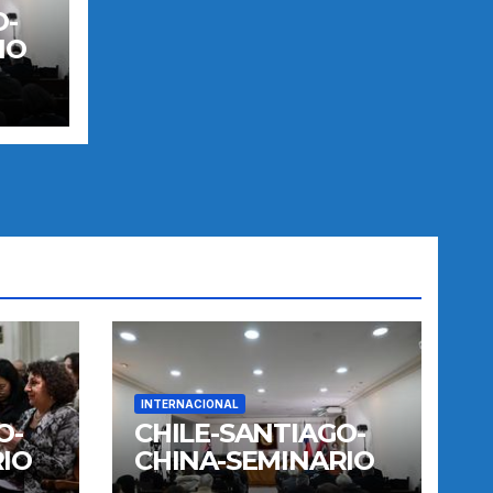
O-
IO
INTERNACIONAL
O-
CHILE-SANTIAGO-
IO
CHINA-SEMINARIO