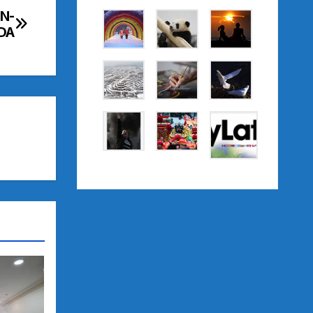
IN-
DA