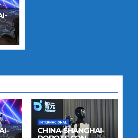
I-
TO
INTERNACIONAL
I-
CHINA-SHANGHAI-