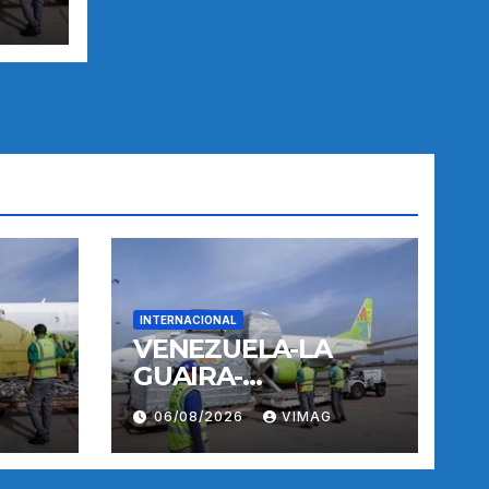
INTERNACIONAL
VENEZUELA-LA
GUAIRA-
TERREMOTOS-
06/08/2026
VIMAG
OPERACIONES
AEREAS