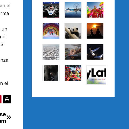
en el
orma
e un
gó.
CS
anza
n el
 se
nam