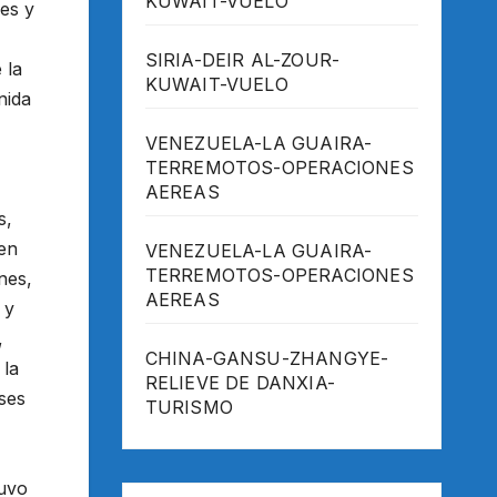
KUWAIT-VUELO
es y
SIRIA-DEIR AL-ZOUR-
 la
KUWAIT-VUELO
nida
VENEZUELA-LA GUAIRA-
TERREMOTOS-OPERACIONES
AEREAS
s,
 en
VENEZUELA-LA GUAIRA-
TERREMOTOS-OPERACIONES
nes,
AEREAS
 y
,
CHINA-GANSU-ZHANGYE-
 la
RELIEVE DE DANXIA-
ses
TURISMO
tuvo