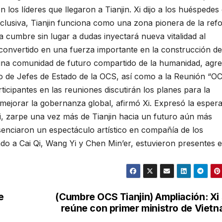
los líderes que llegaron a Tianjin. Xi dijo a los huéspedes 
nclusiva, Tianjin funciona como una zona pionera de la ref
a cumbre sin lugar a dudas inyectará nueva vitalidad al
 convertido en una fuerza importante en la construcción d
 una comunidad de futuro compartido de la humanidad, agre
o de Jefes de Estado de la OCS, así como a la Reunión “O
rticipantes en las reuniones discutirán los planes para la
 mejorar la gobernanza global, afirmó Xi. Expresó la esper
ai, zarpe una vez más de Tianjin hacia un futuro aún más
senciaron un espectáculo artístico en compañía de los
do a Cai Qi, Wang Yi y Chen Min’er, estuvieron presentes e
e
(Cumbre OCS Tianjin) Ampliación: Xi
reúne con primer ministro de Viet