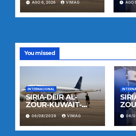
AGO 6, 2026
VIMAG
AGO 
You missed
INTERNACIONAL
INTERN
SIRIA-DEIR AL-
SIRI
ZOUR-KUWAIT-
ZOU
VUELO
VUE
06/08/2026
VIMAG
06/