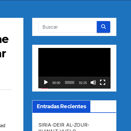
me
ar
Reproductor
de
vídeo
00:00
02:25
Entradas Recientes
SIRIA-DEIR AL-ZOUR-
dad