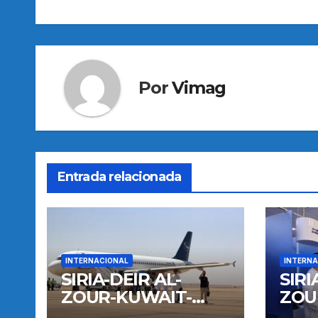
entradas
Por
Vimag
Entrada relacionada
INTERNACIONAL
INTERNA
SIRIA-DEIR AL-
SIRI
ZOUR-KUWAIT-
ZOU
VUELO
VUE