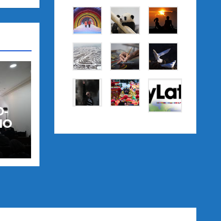
O-
IO