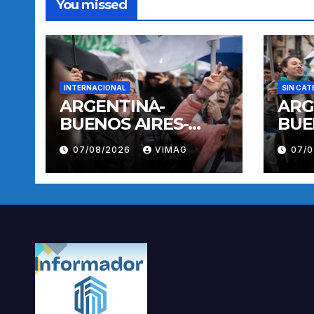
You missed
INTERNACIONAL
SIN CAT
ARGENTINA-
ARG
BUENOS AIRES-
BUE
MANIFESTACION
MAN
07/08/2026
VIMAG
07/