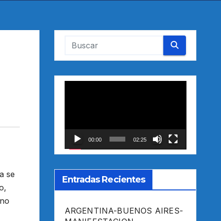
Reproductor
de
vídeo
00:00
02:25
a se
Entradas Recientes
o,
uno
ARGENTINA-BUENOS AIRES-