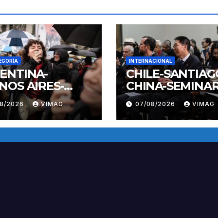
EGORÍA
INTERNACIONAL
ENTINA-
CHILE-SANTIAG
NOS AIRES-
CHINA-SEMINAR
IFESTACION
08/2026
VIMAG
07/08/2026
VIMAG